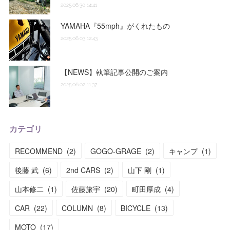
2025.06.30 14:41
YAMAHA『55mph』がくれたもの
2025.06.03 12:43
【NEWS】執筆記事公開のご案内
2025.06.02 11:37
カテゴリ
RECOMMEND
(
2
)
GOGO-GRAGE
(
2
)
キャンプ
(
1
)
後藤 武
(
6
)
2nd CARS
(
2
)
山下 剛
(
1
)
山本修二
(
1
)
佐藤旅宇
(
20
)
町田厚成
(
4
)
CAR
(
22
)
COLUMN
(
8
)
BICYCLE
(
13
)
MOTO
(
17
)