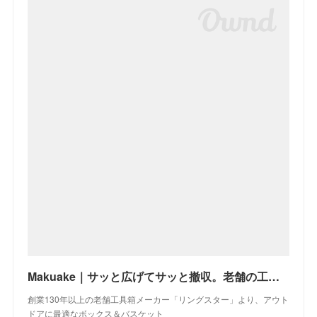
Makuake｜サッと広げてサッと撤収。老舗の工具箱メーカーが作った超タフなボックス＆バスケット｜マクアケ - クラウドファンディング
創業130年以上の老舗工具箱メーカー「リングスター」より、アウト
ドアに最適なボックス＆バスケット