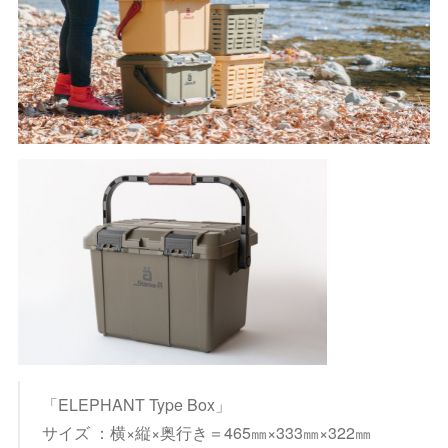
「ELEPHANT Type Box」
サイズ ：横×縦×奥行き＝465㎜×333㎜×322㎜