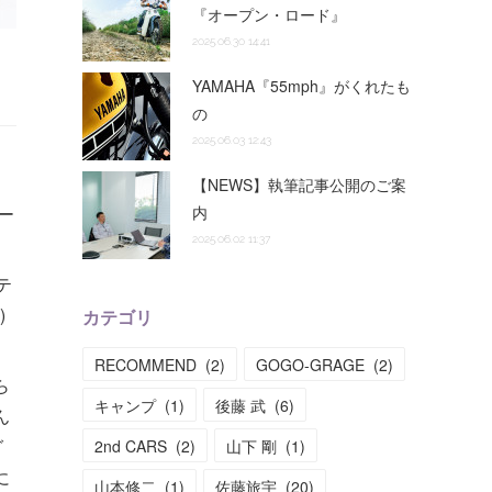
『オープン・ロード』
2025.06.30 14:41
YAMAHA『55mph』がくれたも
の
2025.06.03 12:43
【NEWS】執筆記事公開のご案
ー
内
2025.06.02 11:37
テ
)
カテゴリ
RECOMMEND
(
2
)
GOGO-GRAGE
(
2
)
ら
キャンプ
(
1
)
後藤 武
(
6
)
ん
グ
2nd CARS
(
2
)
山下 剛
(
1
)
に
山本修二
(
1
)
佐藤旅宇
(
20
)