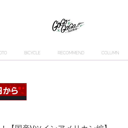
OTO
BICYCLE
RECOMMEND
COLUMN
！【国産Vツインアメリカン編】