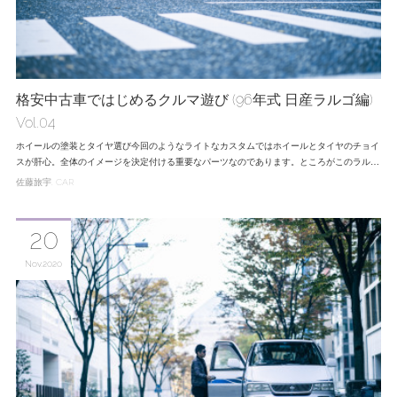
格安中古車ではじめるクルマ遊び (96年式 日産ラルゴ編)
Vol.04
ホイールの塗装とタイヤ選び今回のようなライトなカスタムではホイールとタイヤのチョイ
スが肝心。全体のイメージを決定付ける重要なパーツなのであります。ところがこのラル…
佐藤旅宇
CAR
20
Nov
2020