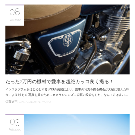
08
Feb
2020
たった2万円の機材で愛車を超絶カッコ良く撮る！
インスタグラムをはじめとするSNSの発展により、愛車の写真を撮る機会が大幅に増えた昨
今。より‟映える”写真を撮るためにカメラやレンズに多額の投資をした、なんて方は多い…
佐藤旅宇
CAR
COLUMN
MOTO
03
Feb
2020