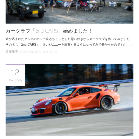
カークラブ「2nd CARS」始めました！
遊び込まれたクルマのカッコ良さちょっとした思い付きからカークラブを作ってみました。
その名も「2nd CARS」。旧いジムニーを所有するようになってみて分かったのですが、…
佐藤旅宇
CAR
COLUMN
2nd CARS
12
Dec
2019