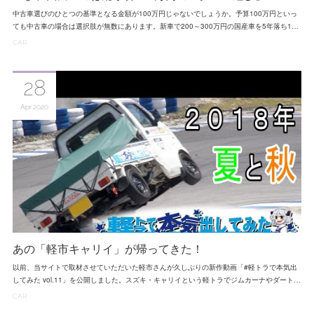
中古車選びのひとつの基準となる金額が100万円じゃないでしょうか。予算100万円といっ
ても中古車の場合は選択肢が無数にあります。新車で200～300万円の国産車を5年落ち1…
CAR
28
Apr
2020
あの「軽市キャリイ」が帰ってきた！
以前、当サイトで取材させていただいた軽市さんが久しぶりの新作動画「#軽トラで本気出
してみた vol.11」を公開しました。スズキ・キャリイという軽トラでジムカーナやダート…
CAR