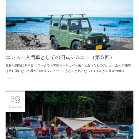
エンスー入門車としての旧式ジムニー（第５回）
無骨な四駆にキマる！ ワークウェア調シートカバー色々とあったものの、とりあえず機関
は絶好調になった我が81年式ジムニー。こうなると気になってくるのが内外装のボロ。…
CAR
29
Dec
2019