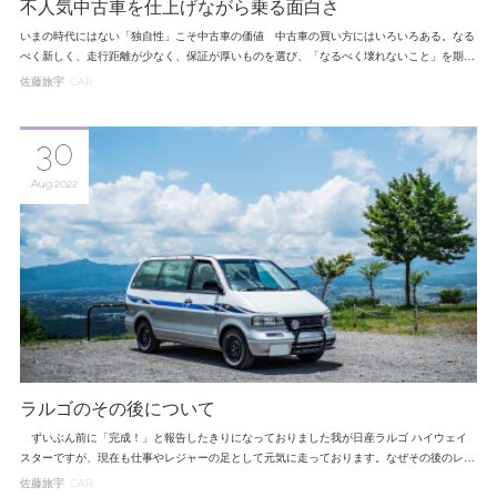
不人気中古車を仕上げながら乗る面白さ
いまの時代にはない「独自性」こそ中古車の価値 中古車の買い方にはいろいろある。なる
べく新しく、走行距離が少なく、保証が厚いものを選び、「なるべく壊れないこと」を期…
佐藤旅宇
CAR
30
Aug
2022
ラルゴのその後について
ずいぶん前に「完成！」と報告したきりになっておりました我が日産ラルゴ ハイウェイ
スターですが、現在も仕事やレジャーの足として元気に走っております。なぜその後のレ…
佐藤旅宇
CAR