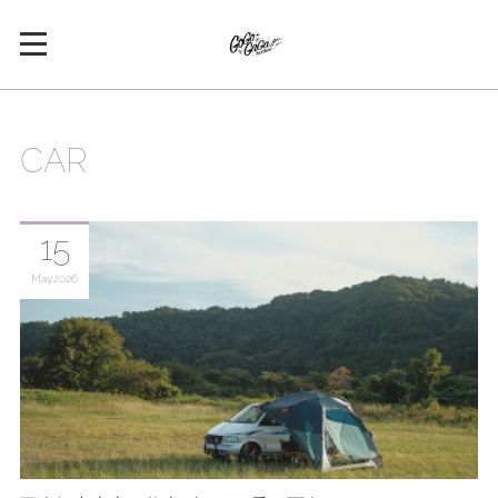
CAR
15
May
2026