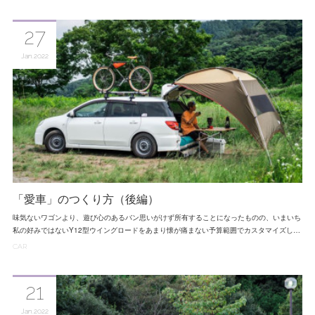
27
Jan
2022
「愛車」のつくり方（後編）
味気ないワゴンより、遊び心のあるバン思いがけず所有することになったものの、いまいち
私の好みではないY12型ウイングロードをあまり懐が痛まない予算範囲でカスタマイズし…
CAR
21
Jan
2022