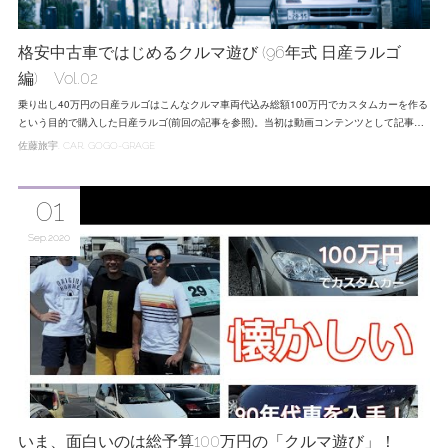
格安中古車ではじめるクルマ遊び (96年式 日産ラルゴ
編) Vol.02
乗り出し40万円の日産ラルゴはこんなクルマ車両代込み総額100万円でカスタムカーを作る
という目的で購入した日産ラルゴ(前回の記事を参照)。当初は動画コンテンツとして記事…
佐藤旅宇
CAR
GOGO-GRAGE
01
Sep
2020
いま、面白いのは総予算100万円の「クルマ遊び」！