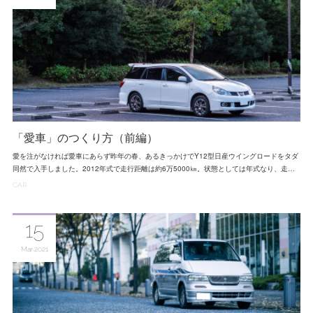
「愛車」のつくり方（前編）
愛を注がなければ愛車にあらず昨年の春、あるきっかけでY12型日産ウイングロードをタダ
同然で入手しました。2012年式で走行距離は約6万5000㎞。状態としては年式なり、走…
CAR
15
Mar
2021