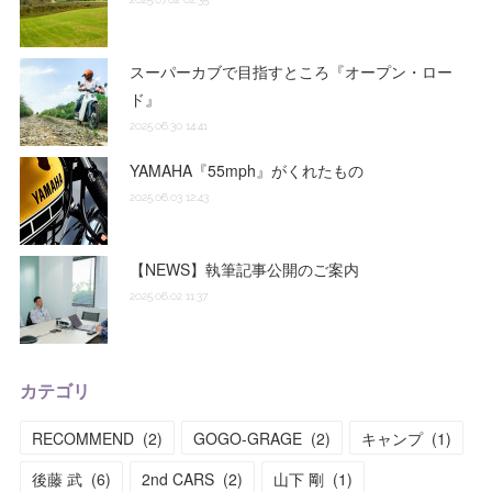
スーパーカブで目指すところ『オープン・ロー
ド』
2025.06.30 14:41
YAMAHA『55mph』がくれたもの
2025.06.03 12:43
【NEWS】執筆記事公開のご案内
2025.06.02 11:37
カテゴリ
RECOMMEND
(
2
)
GOGO-GRAGE
(
2
)
キャンプ
(
1
)
後藤 武
(
6
)
2nd CARS
(
2
)
山下 剛
(
1
)