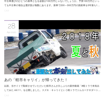
中古車選びのひとつの基準となる金額が100万円じゃないでしょうか。予算100万円といっ
ても中古車の場合は選択肢が無数にあります。新車で200～300万円の国産車を5年落ち1…
CAR
28
Apr
2020
あの「軽市キャリイ」が帰ってきた！
以前、当サイトで取材させていただいた軽市さんが久しぶりの新作動画「#軽トラで本気出
してみた vol.11」を公開しました。スズキ・キャリイという軽トラでジムカーナやダート…
CAR