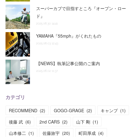
スーパーカブで目指すところ『オープン・ロー
ド』
2025.06.30 14:41
YAMAHA『55mph』がくれたもの
2025.06.03 12:43
【NEWS】執筆記事公開のご案内
2025.06.02 11:37
カテゴリ
RECOMMEND
(
2
)
GOGO-GRAGE
(
2
)
キャンプ
(
1
)
後藤 武
(
6
)
2nd CARS
(
2
)
山下 剛
(
1
)
山本修二
(
1
)
佐藤旅宇
(
20
)
町田厚成
(
4
)