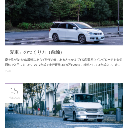
「愛車」のつくり方（前編）
愛を注がなければ愛車にあらず昨年の春、あるきっかけでY12型日産ウイングロードをタダ
同然で入手しました。2012年式で走行距離は約6万5000㎞。状態としては年式なり、走…
CAR
15
Mar
2021