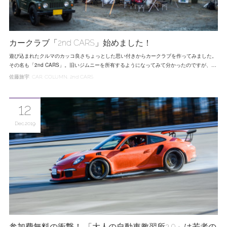
カークラブ「2nd CARS」始めました！
遊び込まれたクルマのカッコ良さちょっとした思い付きからカークラブを作ってみました。
その名も「2nd CARS」。旧いジムニーを所有するようになってみて分かったのですが、…
佐藤旅宇
CAR
COLUMN
2nd CARS
12
Dec
2019
参加費無料の衝撃！ 「大人の自動車教習所2.0」は若者の