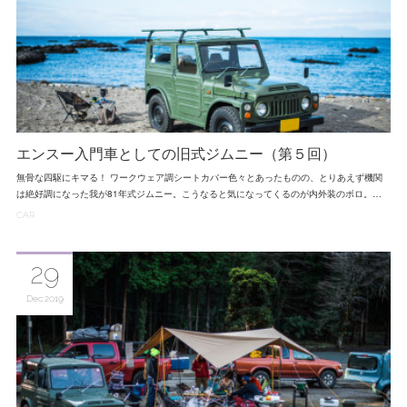
エンスー入門車としての旧式ジムニー（第５回）
無骨な四駆にキマる！ ワークウェア調シートカバー色々とあったものの、とりあえず機関
は絶好調になった我が81年式ジムニー。こうなると気になってくるのが内外装のボロ。…
CAR
29
Dec
2019