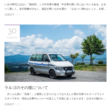
いまの時代にはない「独自性」こそ中古車の価値 中古車の買い方にはいろいろある。なる
べく新しく、走行距離が少なく、保証が厚いものを選び、「なるべく壊れないこと」を期…
佐藤旅宇
CAR
30
Aug
2022
ラルゴのその後について
ずいぶん前に「完成！」と報告したきりになっておりました我が日産ラルゴ ハイウェイ
スターですが、現在も仕事やレジャーの足として元気に走っております。なぜその後のレ…
佐藤旅宇
CAR