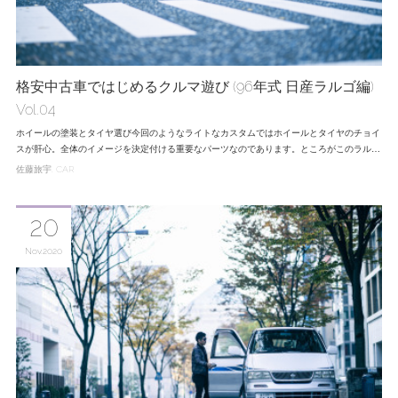
格安中古車ではじめるクルマ遊び (96年式 日産ラルゴ編)
Vol.04
ホイールの塗装とタイヤ選び今回のようなライトなカスタムではホイールとタイヤのチョイ
スが肝心。全体のイメージを決定付ける重要なパーツなのであります。ところがこのラル…
佐藤旅宇
CAR
20
Nov
2020