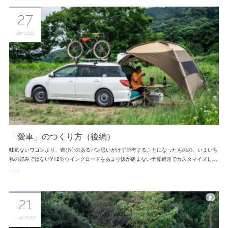
27
Jan
2022
「愛車」のつくり方（後編）
味気ないワゴンより、遊び心のあるバン思いがけず所有することになったものの、いまいち
私の好みではないY12型ウイングロードをあまり懐が痛まない予算範囲でカスタマイズし…
CAR
21
Jan
2022