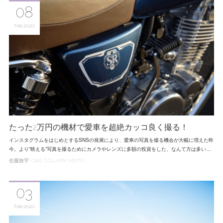
08
Feb
2020
たった2万円の機材で愛車を超絶カッコ良く撮る！
インスタグラムをはじめとするSNSの発展により、愛車の写真を撮る機会が大幅に増えた昨
今。より‟映える”写真を撮るためにカメラやレンズに多額の投資をした、なんて方は多い…
佐藤旅宇
CAR
COLUMN
MOTO
03
Feb
2020