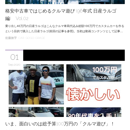
格安中古車ではじめるクルマ遊び (96年式 日産ラルゴ
編) Vol.02
乗り出し40万円の日産ラルゴはこんなクルマ車両代込み総額100万円でカスタムカーを作る
という目的で購入した日産ラルゴ(前回の記事を参照)。当初は動画コンテンツとして記事…
佐藤旅宇
CAR
GOGO-GRAGE
01
Sep
2020
いま、面白いのは総予算100万円の「クルマ遊び」！