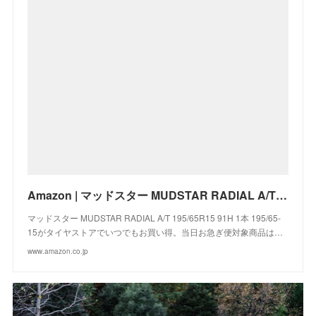
Amazon | マッドスター MUDSTAR RADIAL A/T 195/65R15 91H 1本 195/65-15 | タイヤ | 車＆バイク
マッドスター MUDSTAR RADIAL A/T 195/65R15 91H 1本 195/65-
15がタイヤストアでいつでもお買い得。当日お急ぎ便対象商品は…
www.amazon.co.jp