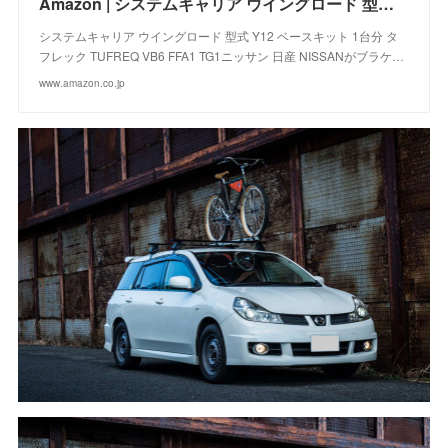
Amazon | システムキャリア ウイングロード 型式 Y12 ベースキット 1台分 タフレック TUFREQ VB6 FFA1 TG1ニッサン 日産 NISSAN | ブラケット | 車＆バイク
システムキャリア ウイングロード 型式 Y12 ベースキット 1台分 タ
フレック TUFREQ VB6 FFA1 TG1ニッサン 日産 NISSANがブラケ…
www.amazon.co.jp