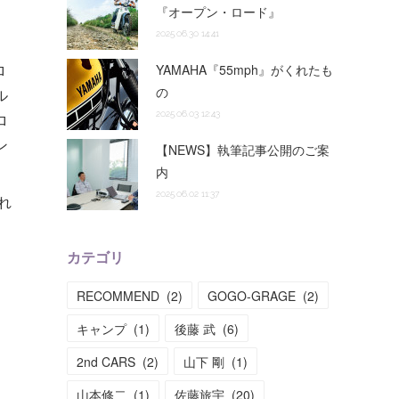
『オープン・ロード』
2025.06.30 14:41
ロ
YAMAHA『55mph』がくれたも
の
ル
2025.06.03 12:43
ロ
ン
【NEWS】執筆記事公開のご案
内
2025.06.02 11:37
れ
カテゴリ
RECOMMEND
(
2
)
GOGO-GRAGE
(
2
)
キャンプ
(
1
)
後藤 武
(
6
)
2nd CARS
(
2
)
山下 剛
(
1
)
山本修二
(
1
)
佐藤旅宇
(
20
)