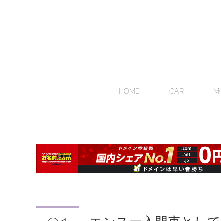
HOME
CAR
M
エンスー入門車として