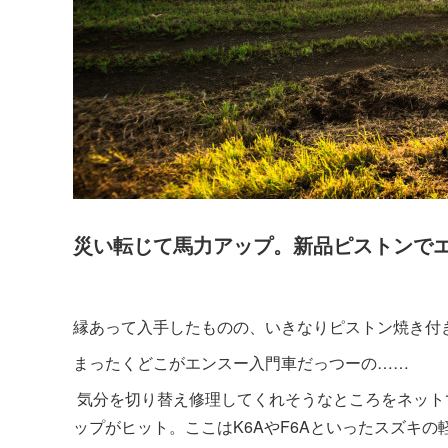
災い転じて馬力アップ。新品ピストンで
縁あって入手したものの、いきなりピストン焼き付き
まったくどこがエンスー入門車だっつーの……
気分を切り替え修理してくれそうなところをネット
ップがヒット。ここはK6AやF6Aといったスズキ