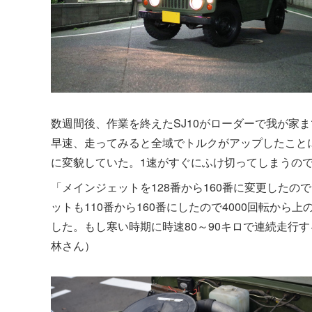
数週間後、作業を終えたSJ10がローダーで我が家
早速、走ってみると全域でトルクがアップしたこと
に変貌していた。1速がすぐにふけ切ってしまうの
「メインジェットを128番から160番に変更した
ットも110番から160番にしたので4000回転か
した。もし寒い時期に時速80～90キロで連続走行
林さん）