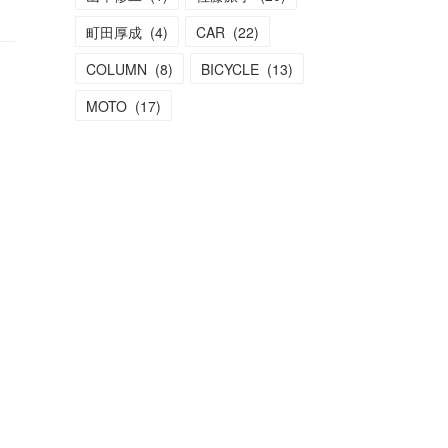
町田厚成
(
4
)
CAR
(
22
)
COLUMN
(
8
)
BICYCLE
(
13
)
MOTO
(
17
)