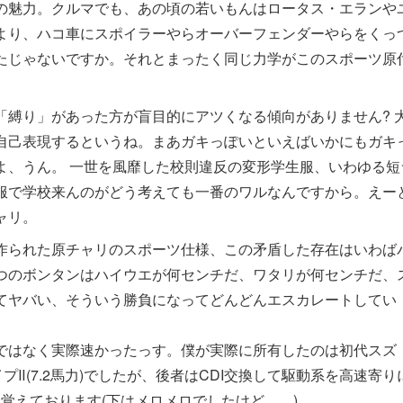
の魅力。クルマでも、あの頃の若いもんはロータス・エランや
より、ハコ車にスポイラーやらオーバーフェンダーやらをくっ
たじゃないですか。それとまったく同じ力学がこのスポーツ原
「縛り」があった方が盲目的にアツくなる傾向がありません? 
自己表現するというね。まあガキっぽいといえばいかにもガキ
よ、うん。 一世を風靡した校則違反の変形学生服、いわゆる短
服で学校来んのがどう考えても一番のワルなんですから。えー
ャリ。
作られた原チャリのスポーツ仕様、この矛盾した存在はいわば
つのボンタンはハイウエが何センチだ、ワタリが何センチだ、
てヤバい、そういう勝負になってどんどんエスカレートしてい
ではなく実際速かったっす。僕が実際に所有したのは初代スズ
プⅡ(7.2馬力)でしたが、後者はCDI交換して駆動系を高速寄り
を覚えております(下はメロメロでしたけど……)。