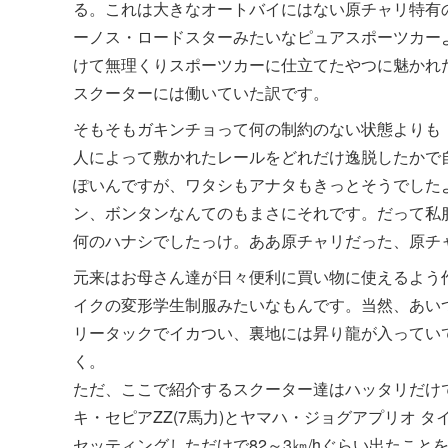
る。これは大きなオートバイにはない原チャリ特有
ーノス・ロードスターみたいなピュアスポーツカー
けて無理くりスポーツカーに仕立てたやつに魅かれ
スクーターには働いていた訳です。
そもそもガキンチョって何の制約のない状態よりも
人によって敷かれたレールをどれだけ逸脱したかで
ぽいんですが、ワタシもアナタもきっとそうでした
ン、ボンタンなんてのもまさにそれです。だって私
何のハナシでしたっけ。ああ原チャリだった、原チ
元来はお母さん達が日々便利に買い物に使えるよう
イクの変形学生制服みたいなもんです。当然、あい
リータックでイカつい、裏地には昇り龍が入ってい
く。
ただ、ここで紹介するスクーター達はハッタリだけ
キ・セピアZZ(7馬力)とヤマハ・ジョグアプリオ タイ
セッティングしただけで82～3㎞/hぐらい出たこと