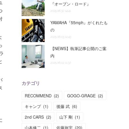
ユ
『オープン・ロード』
つ
2025.06.30 14:41
付
YAMAHA『55mph』がくれたも
の
大
2025.06.03 12:43
っ
【NEWS】執筆記事公開のご案
ラ
内
と
2025.06.02 11:37
バ
カテゴリ
ス
RECOMMEND
(
2
)
GOGO-GRAGE
(
2
)
キャンプ
(
1
)
後藤 武
(
6
)
2nd CARS
(
2
)
山下 剛
(
1
)
に
山本修二
(
1
)
佐藤旅宇
(
20
)