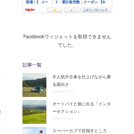
Facebookウィジェットを取得できません
でした。
記事一覧
不人気中古車を仕上げながら乗
る面白さ
2026.05.15 10:02
オートバイと旅に出る『インタ
象
ーセクション』
車
2025.07.02 02:35
スーパーカブで目指すところ