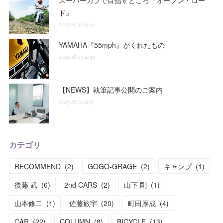
ド』
2025.06.30 14:41
YAMAHA『55mph』がくれたもの
2025.06.03 12:43
【NEWS】執筆記事公開のご案内
2025.06.02 11:37
カテゴリ
RECOMMEND
(
2
)
GOGO-GRAGE
(
2
)
キャンプ
(
1
)
後藤 武
(
6
)
2nd CARS
(
2
)
山下 剛
(
1
)
山本修二
(
1
)
佐藤旅宇
(
20
)
町田厚成
(
4
)
CAR
(
22
)
COLUMN
(
8
)
BICYCLE
(
13
)