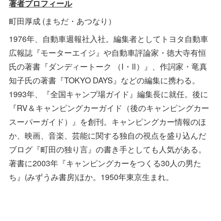
著者プロフィール
町田厚成 (まちだ・あつなり）
1976年、自動車週報社入社。編集者としてトヨタ自動車
広報誌『モーターエイジ』や自動車評論家・徳大寺有恒
氏の著書『ダンディートーク （Ⅰ・Ⅱ）』、作詞家・竜真
知子氏の著書『TOKYO DAYS』などの編集に携わる。
1993年、『全国キャンプ場ガイド』編集長に就任。後に
『RV＆キャンピングカーガイド（後のキャンピングカー
スーパーガイド）』を創刊。キャンピングカー情報のほ
か、映画、音楽、芸能に関する独自の視点を盛り込んだ
ブログ『町田の独り言』の書き手としても人気がある。
著書に2003年『キャンピングカーをつくる30人の男た
ち』(みずうみ書房)ほか。1950年東京生まれ。