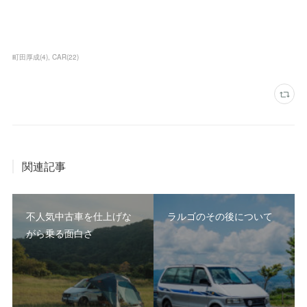
町田厚成
(
4
)
CAR
(
22
)
関連記事
不人気中古車を仕上げな
ラルゴのその後について
がら乗る面白さ