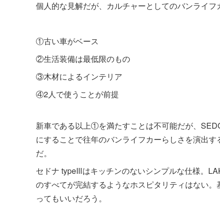
個人的な見解だが、カルチャーとしてのバンライフ
①古い車がベース
②生活装備は最低限のもの
③木材によるインテリア
④2人で使うことが前提
新車である以上①を満たすことは不可能だが、SED
にすることで往年のバンライフカーらしさを演出す
だ。
セドナ typeⅢはキッチンのないシンプルな仕様。L
のすべてが完結するようなホスピタリティはない。
ってもいいだろう。