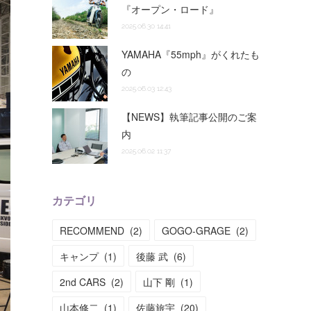
『オープン・ロード』
2025.06.30 14:41
YAMAHA『55mph』がくれたも
の
2025.06.03 12:43
【NEWS】執筆記事公開のご案
内
2025.06.02 11:37
カテゴリ
RECOMMEND
(
2
)
GOGO-GRAGE
(
2
)
キャンプ
(
1
)
後藤 武
(
6
)
2nd CARS
(
2
)
山下 剛
(
1
)
山本修二
(
1
)
佐藤旅宇
(
20
)