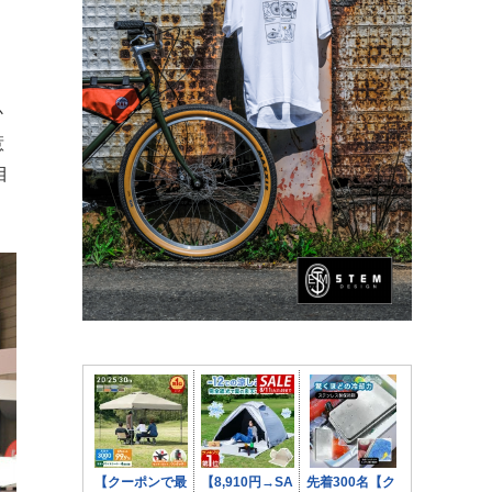
か
惹
目