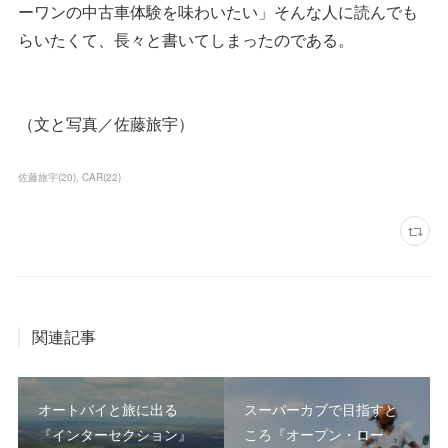
ーワンの中古車体験を味わいたい」そんな人に読んでも
らいたくて、長々と書いてしまったのである。
（文と写真／佐藤旅宇）
佐藤旅宇
(
20
)
CAR
(
22
)
関連記事
オートバイと旅に出る
スーパーカブで目指すと
『インターセクション』
ころ『オープン・ロー