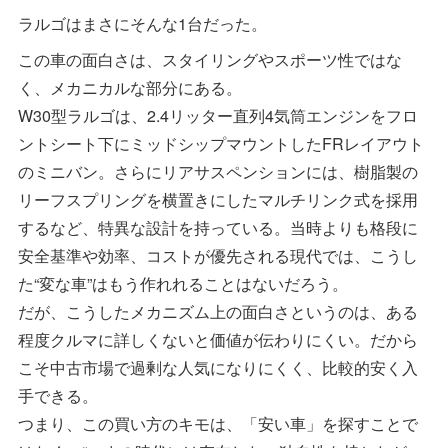
ラルゴはまさにそんな1台だった。
この車の面白さは、スタイリングやスポーツ性ではな
く、メカニカルな部分にある。
W30型ラルゴは、2.4リッター直列4気筒エンジンをフロ
ントシート下にミッドシップマウントしたFRレイアウト
のミニバン。さらにリアサスペンションには、樹脂製の
リーフスプリングを横置きにしたマルチリンク式を採用
するなど、特異な設計を持っている。当時よりも格段に
安全基準や効率、コストが優先される現代では、こうし
た“変な車”はもう作れれることはないだろう。
だが、こうしたメカニズム上の面白さというのは、ある
程度クルマに詳しくないと価値が伝わりにくい。だから
こそ中古市場で過剰な人気になりにくく、比較的安く入
手できる。
つまり、この買い方のキモは、「安い車」を探すことで