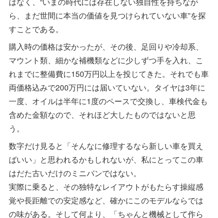
はなく、“いまの時代には存在しない独自性を持ちなが
ら、まだ世間に本当の価値を見つけられていない車”を探
すことである。
購入時の価格は安かったが、その後、足回りや冷却系、
マウント類、細かな補機類などに少しずつ手を入れ、こ
れまでに整備費に150万円以上を投じてきた。それでも車
両価格込みで200万円には届いていない。タイヤは3年に
一度、オイルは半年に1度のペースで交換し、車検代金も
含めた金額なので、それほど大したものではないと思
う。
数字だけ見ると「そんなに修理するなら新しい車を買え
ばいい」と思われるかもしれないが、私にとってこの車
はだた古いだけのミニバンではない。
実際に乗ると、その独特なレイアウトがもたらす操縦感
覚や長距離での安定感など、確かにこのモデルならでは
の味がある。そして何より、「ちゃんと機械として作ら