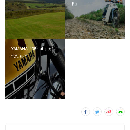
ド』
YAMAHA『55mph』がく
れたもの