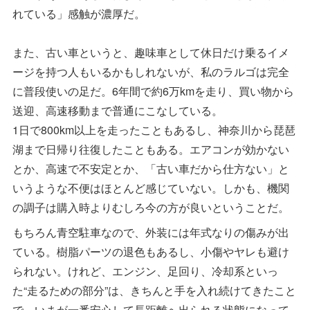
れている」感触が濃厚だ。
また、古い車というと、趣味車として休日だけ乗るイメ
ージを持つ人もいるかもしれないが、私のラルゴは完全
に普段使いの足だ。6年間で約6万kmを走り、買い物から
送迎、高速移動まで普通にこなしている。
1日で800km以上を走ったこともあるし、神奈川から琵琶
湖まで日帰り往復したこともある。エアコンが効かない
とか、高速で不安定とか、「古い車だから仕方ない」と
いうような不便はほとんど感じていない。しかも、機関
の調子は購入時よりむしろ今の方が良いということだ。
もちろん青空駐車なので、外装には年式なりの傷みが出
ている。樹脂パーツの退色もあるし、小傷やヤレも避け
られない。けれど、エンジン、足回り、冷却系といっ
た“走るための部分”は、きちんと手を入れ続けてきたこと
で、いまが一番安心して長距離へ出られる状態になって