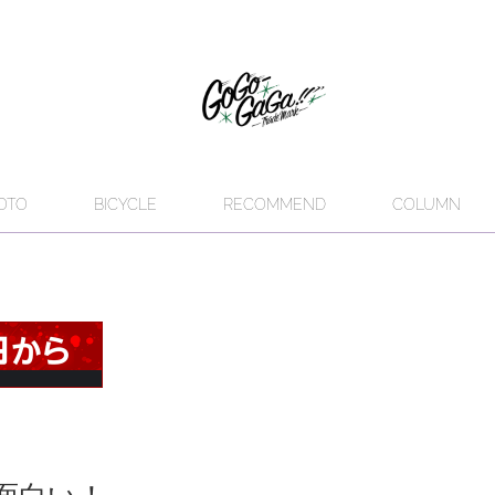
OTO
BICYCLE
RECOMMEND
COLUMN
面白い！