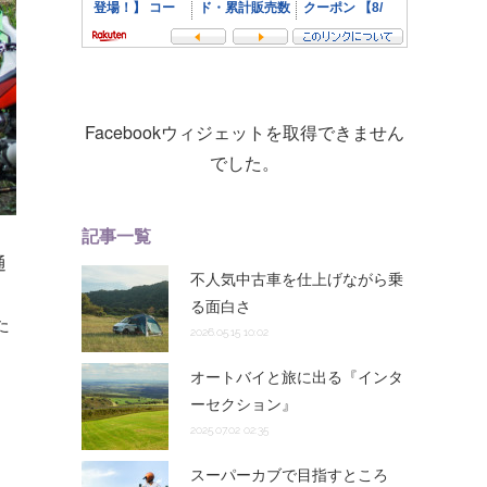
Facebookウィジェットを取得できません
でした。
記事一覧
通
不人気中古車を仕上げながら乗
る面白さ
た
2026.05.15 10:02
オートバイと旅に出る『インタ
ーセクション』
、
2025.07.02 02:35
スーパーカブで目指すところ