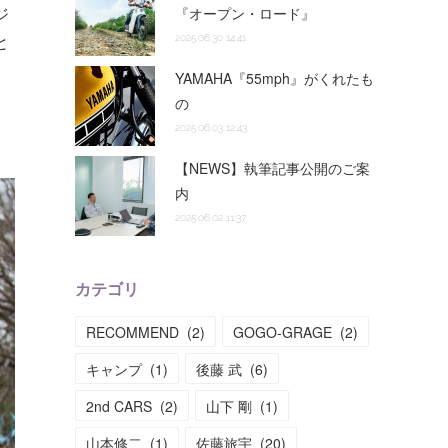
ジ
『オープン・ロード』
と
2025.06.30 14:41
YAMAHA『55mph』がくれたも
の
2025.06.03 12:43
【NEWS】執筆記事公開のご案
内
2025.06.02 11:37
カテゴリ
RECOMMEND
(
2
)
GOGO-GRAGE
(
2
)
キャンプ
(
1
)
後藤 武
(
6
)
2nd CARS
(
2
)
山下 剛
(
1
)
山本修二
(
1
)
佐藤旅宇
(
20
)