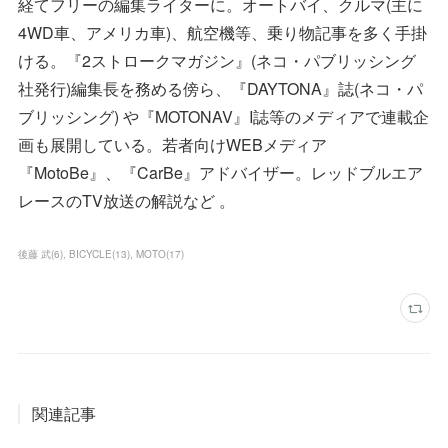
経てフリーの編集ライターに。オートバイ、クルマ(主に
4WD車、アメリカ車)、航空機等、乗り物記事を多く手掛
ける。『2ストロークマガジン』(ネコ・パブリッシング
社発行)編集長を務める傍ら、『DAYTONA』誌(ネコ・パ
ブリッシング) や『MOTONAV』I誌等のメディアで連載企
画も展開している。若者向けWEBメディア
『MotoBe』、『CarBe』アドバイザー。レッドブルエア
レースのTV放送の解説など 。
後藤 武
(
6
)
BICYCLE
(
13
)
MOTO
(
17
)
関連記事