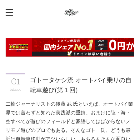
ゴトータケシ流 オートバイ乗りの自
01
転車遊び(第１回)
Jul
2020
二輪ジャーナリストの後藤 武 氏といえば、オートバイ業
界では言わずと知れた実践派の重鎮。おまけに陸・海・
空すべてが遊びのフィールドと豪語してはばからないノ
リモノ遊びのプロでもある。そんなゴトー氏、どうも最
近は自転車移動がアツいらしい。もちろんそんな面白い