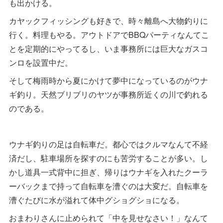
も出かける。
カヤックフィッシングも好きで、時々離島へ大物釣りに
行く。料理もやる。アウトドアでBBQパーティなんてこ
とを定期的にやってるし、いま事務所には巨大なガスコ
ンロを設置中だ。
そして梅雨時から夏にかけて夢中になっているのがウナ
ギ釣り。天然ブリブリのヤツが事務所近くの川で釣れる
のである。
ウナギ釣りの足は自転車だ。都心ではクルマなんて不経
済だし、駐車場所を探すのにも苦労することが多い。し
かし道具一式背中に担ぎ、帰りはウナギを入れたクーラ
ーバックまで持って自転車を漕ぐのは大変だ。自転車を
漕ぐたびに水が溢れて体中グショグショになる。
おまわりさんに止められて「中を見せなさい！」なんて