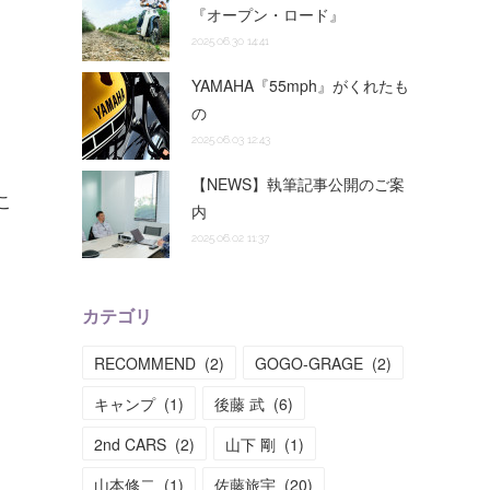
『オープン・ロード』
2025.06.30 14:41
YAMAHA『55mph』がくれたも
の
2025.06.03 12:43
【NEWS】執筆記事公開のご案
こ
内
2025.06.02 11:37
カテゴリ
RECOMMEND
(
2
)
GOGO-GRAGE
(
2
)
。
キャンプ
(
1
)
後藤 武
(
6
)
2nd CARS
(
2
)
山下 剛
(
1
)
。
山本修二
(
1
)
佐藤旅宇
(
20
)