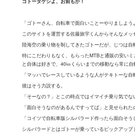
ゴトータケシよ、お前もか！
「ゴトーさん、自転車で面白いことーやりましよう
このサイトを運営する佐藤旅宇くんからそんなメッ
陸海空の乗り物を制してきたゴトーだが、じつは自
特にこだわりもなく、もらったMTBと通販の安い
と自体は好きで、40㎞くらいまでの移動なら常に自
「マッハでレースしているような人がテキトーな自
彼はそう力説する。
「そーなの？」とこの時点ではイマイチ乗り気でな
「面白そうなのがあるんですってば」と見せられた
「コイツで自転車版シルバラード作ったら面白そう
シルバラードとはゴトーが乗っているピックアップ