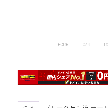
HOME
CAR
M
ゴトータケシ流 オー