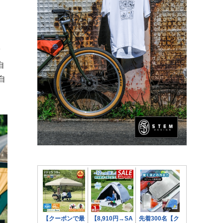
空
自
自