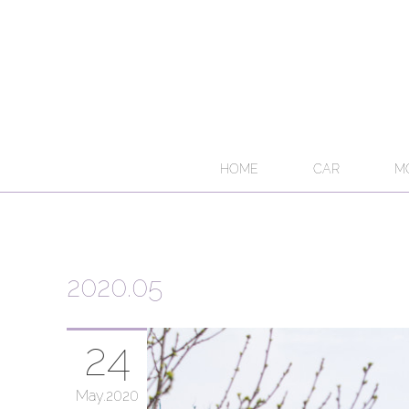
HOME
CAR
M
2020
.
05
24
May
2020