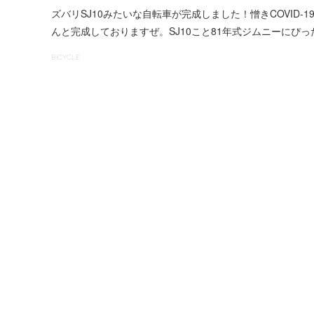
ズバリSJ10みたいな自転車が完成しました！憎きCOVID
んと完成しておりますぜ。SJ10こと81年式ジムニーにぴ
BICYCLE