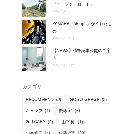
『オープン・ロード』
2025.06.30 14:41
YAMAHA『55mph』がくれたも
の
2025.06.03 12:43
【NEWS】執筆記事公開のご案
内
2025.06.02 11:37
カテゴリ
RECOMMEND
(
2
)
GOGO-GRAGE
(
2
)
キャンプ
(
1
)
後藤 武
(
6
)
2nd CARS
(
2
)
山下 剛
(
1
)
山本修二
(
1
)
佐藤旅宇
(
20
)