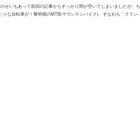
-19のせいもあって前回の記事からすっかり間が空いてしまいましたが、
ったりな自転車が！黎明期のMTB(マウンテンバイク)、すなわち「クラン