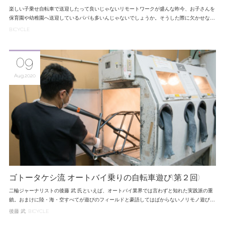
楽しい子乗せ自転車で送迎したって良いじゃないリモートワークが盛んな昨今、お子さんを
保育園や幼稚園へ送迎しているパパも多いんじゃないでしょうか。そうした際に欠かせな…
BICYCLE
09
Aug
2020
ゴトータケシ流 オートバイ乗りの自転車遊び(第２回)
二輪ジャーナリストの後藤 武 氏といえば、オートバイ業界では言わずと知れた実践派の重
鎮。おまけに陸・海・空すべてが遊びのフィールドと豪語してはばからないノリモノ遊び…
後藤 武
BICYCLE