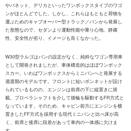
やバネット、デリカといったワンボックスタイプのワゴ
ンがほとんどでした。しかし、これらはもともと荷物を
運ぶためのキャブオーバー型トラック／バンから発展し
た形態なので、セダンより運動性能や乗り心地、静粛
性、安全性が劣り、イメージも良くなかった。
W30型ラルゴはバンの設定がなく、純粋なワゴン専用車
として開発されましたが、車体構造的はほぼワンボック
スカー。いわばワンボックスからミニバンへと発展する
過渡期のモデルです。フロントに短いボンネットが設け
られているものの、エンジンは前席の下に縦置きに搭
載。プロペラシャフトを介して後輪を駆動するFR方式と
なっています。そのため、キャビン前方にエンジンを横
置きしたFF方式を採用する現代ミニバンと比べ床が高
く、前席と後席に段差があって車内の一体感に欠けま
す。