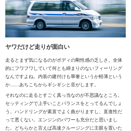
ヤワだけど走りが面白い
走るとまず気になるのがボディの剛性感の乏しさ。全体
的にフワフワしていて何とも締まりのないフィーリング
なんですよね。内装の建付けも華奢というか軽薄という
か……あちこちからギシギシと音がします。
それなのに走るとすごく真っ当なのが不思議なところ。
セッティングで上手いことバランスをとってるんでしょ
う。ハンドリングが素直でよく曲がりますし、直進性だ
って悪くない。エンジンのパワーも充分だと思いまし
た。どちらかと言えば高速クルージングに主眼を置いた