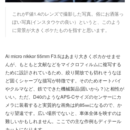
これがF値1.4のレンズで撮影した写真。俗にお洒落っ
ぽい写真(インスタウケの良い）というと、このよう
に背景が大きくボケたものを指すと思います。
Ai micro nikkor 55mm F3.5はあまり大きくボカかせませ
んが、もともと文献などをマイクロフィルムに複写する
ために設計されているため、絞り開放でも切れそうなほ
ど固くシャープな描写が特徴です。そのためオートバイ
やクルマなど、鉄でできた機械製品(固いから？)と相性が
いい。ただ、D40のようなAPS-Cサイズのセンサーにカ
メラに装着すると実質的な画角は約85㎜になるので、か
なり望遠です。広い場所でないと、車体全体を映すのは
難しいかもしれません。ここでの主な作例もディテール
カットになります。