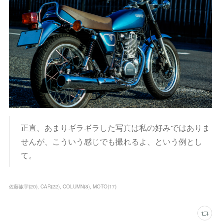
正直、あまりギラギラした写真は私の好みではありま
せんが、こういう感じでも撮れるよ、という例とし
て。
佐藤旅宇
(
20
)
CAR
(
22
)
COLUMN
(
8
)
MOTO
(
17
)