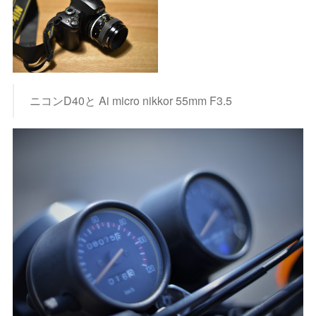
ニコンD40と Ai micro nikkor 55mm F3.5