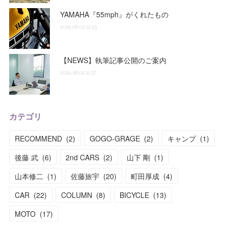
YAMAHA『55mph』がくれたもの
2025.06.03 12:43
【NEWS】執筆記事公開のご案内
2025.06.02 11:37
カテゴリ
RECOMMEND
(
2
)
GOGO-GRAGE
(
2
)
キャンプ
(
1
)
後藤 武
(
6
)
2nd CARS
(
2
)
山下 剛
(
1
)
山本修二
(
1
)
佐藤旅宇
(
20
)
町田厚成
(
4
)
CAR
(
22
)
COLUMN
(
8
)
BICYCLE
(
13
)
MOTO
(
17
)