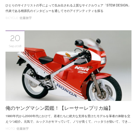
ひとりのサイクリストの手によって生み出される上質なサイクルウェア「STEM DESIGN」
代表である栩原氏のインタビューを通してそのアイデンティティを探る
BICYCLE
佐藤旅宇
20
Sep
2018
俺のヤングマシン図鑑！【レーサーレプリカ編】
1980年代から2000年代にかけて、若者たちに絶大な支持を受けたモデルを筆者の体験を交
えつつ紹介。元気で、ルックスがキマっていて、ノリが良くて、ハッタリが効いて、でき…
MOTO
佐藤旅宇