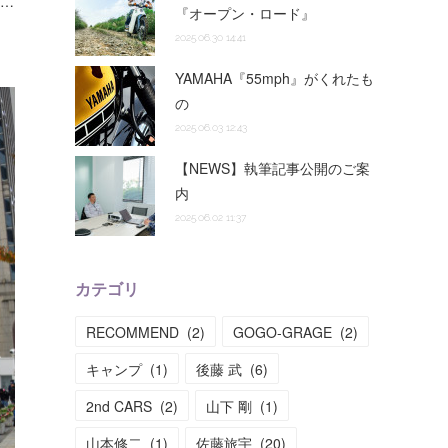
に…
『オープン・ロード』
2025.06.30 14:41
YAMAHA『55mph』がくれたも
の
2025.06.03 12:43
【NEWS】執筆記事公開のご案
内
2025.06.02 11:37
カテゴリ
RECOMMEND
(
2
)
GOGO-GRAGE
(
2
)
キャンプ
(
1
)
後藤 武
(
6
)
2nd CARS
(
2
)
山下 剛
(
1
)
山本修二
(
1
)
佐藤旅宇
(
20
)