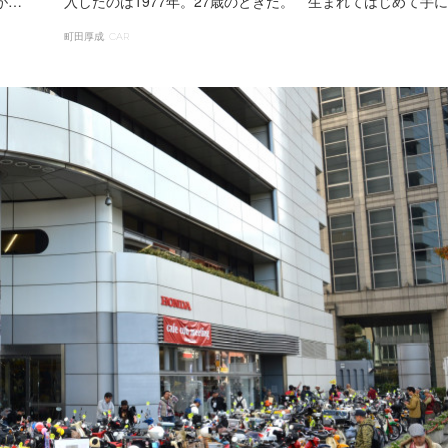
)が…
入したのは1977年。27歳のときだ。 生まれてはじめて手
町田厚成
CAR