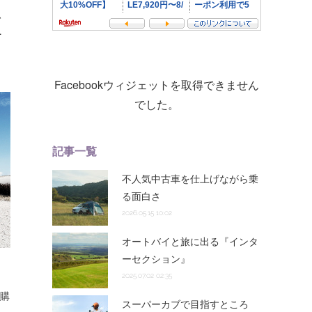
、
…
Facebookウィジェットを取得できません
でした。
記事一覧
不人気中古車を仕上げながら乗
る面白さ
2026.05.15 10:02
オートバイと旅に出る『インタ
ーセクション』
2025.07.02 02:35
を購
スーパーカブで目指すところ